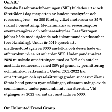
Om SRF
Svenska Resebranschföreningen (SRF) bildades 1937 och
företräder i dag merparten av landets resebyråer och
researrangörer – ca 300 företag vilket motsvarar ca 85 %
räknat i omsättning. Medlemmarna är researrangörer,
eventarrangörer och onlineresebyråer. Reseföretagen
jobbar både med utgående och inkommande verksamhet
(besöksnäring). Under år 2019 sysselsatte
medlemsföretagen ca 8000 anställda och dessa hade en
affärsvolym på ca 50 miljarder SEK. Under pandemiåret
2020 minskade omsättningen med ca 75% och antalet
anställda reducerades med 50% på grund av permittering
och minskad verksamhet. Under 2021-2022 har
omsättningen och sysselsättningsgraden succesivt ökat i
första hand genom nyanställningar, eftersom många av de
som lämnade under pandemin inte har återvänt. Vid
utgången av 2022 var antalet anställda ca 6000.
Om Unlimited Travel Group