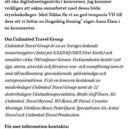
att öka digitaliseringsnivån i koncernen. Jag kommer
verkligen att sakna samarbetet med dessa båda
styrelsekollegor. Med Niklas får vi en god temporär VD till
dess att vi hittar en långsiktig lösning” säger Anna Elam i
en kommentar.
Om Unlimited Travel Group
Unlimited Travel Group är en av Sveriges ledande
researrangörer (listat på NASDAQ OMX First North) och
omsätter cirka 700 miljoner kronor. Verksamheten består i att
äga, starta, utveckla och förvärva rese- och eventföretag som är
små till mellanstora, specialiserade, självständiga och
entreprenörsdrivna. Vi är en koncern bestående av
moderbolaget Unlimited Travel Group samt de 12
dotterbolagen Västindienspecialisten, Birdie Golf Tours, Ski
Unlimited, Travel Beyond, WI-Resor, JB Travel, Creative
Meetings, Världens Resor, PolarQuest, Specialresor, Go Active
Travel och Unlimited Travel Production.
För mer information kontakta: