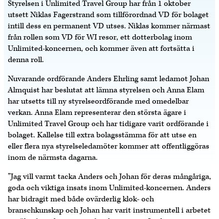
Styrelsen i Unlimited Travel Group har från 1 oktober
utsett Niklas Fagerstrand som tillförordnad VD för bolaget
intill dess en permanent VD utses. Niklas kommer närmast
från rollen som VD för WI resor, ett dotterbolag inom
Unlimited-koncernen, och kommer även att fortsätta i
denna roll.
Nuvarande ordförande Anders Ehrling samt ledamot Johan
Almquist har beslutat att lämna styrelsen och Anna Elam
har utsetts till ny styrelseordförande med omedelbar
verkan. Anna Elam representerar den största ägare i
Unlimited Travel Group och har tidigare varit ordförande i
bolaget. Kallelse till extra bolagsstämma för att utse en
eller flera nya styrelseledamöter kommer att offentliggöras
inom de närmsta dagarna.
”Jag vill varmt tacka Anders och Johan för deras mångåriga,
goda och viktiga insats inom Unlimited-koncernen. Anders
har bidragit med både ovärderlig klok- och
branschkunskap och Johan har varit instrumentell i arbetet