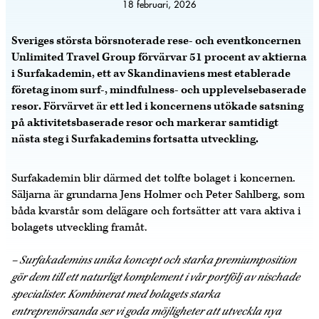
18 februari, 2026
Sveriges största börsnoterade rese- och eventkoncernen
Unlimited Travel Group förvärvar 51 procent av aktierna
i Surfakademin, ett av Skandinaviens mest etablerade
företag inom surf-, mindfulness- och upplevelsebaserade
resor. Förvärvet är ett led i koncernens utökade satsning
på aktivitetsbaserade resor och markerar samtidigt
nästa steg i Surfakademins fortsatta utveckling.
Surfakademin blir därmed det tolfte bolaget i koncernen.
Säljarna är grundarna Jens Holmer och Peter Sahlberg, som
båda kvarstår som delägare och fortsätter att vara aktiva i
bolagets utveckling framåt.
– Surfakademins unika koncept och starka premiumposition
gör dem till ett naturligt komplement i vår portfölj av nischade
specialister. Kombinerat med bolagets starka
entreprenörsanda ser vi goda möjligheter att utveckla nya