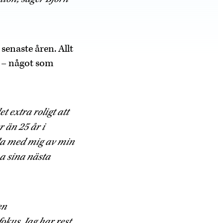
senaste åren. Allt
n – något som
 extra roligt att
 än 25 år i
dela med mig av min
a sina nästa
en
okus. Jag har rest