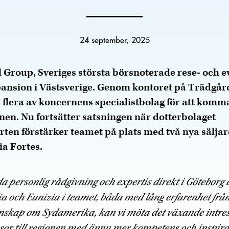
24 september, 2025
 Group, Sveriges största börsnoterade rese- och 
xpansion i Västsverige. Genom kontoret på Trädgår
 flera av koncernens specialistbolag för att kom
nen. Nu fortsätter satsningen när dotterbolaget
en förstärker teamet på plats med två nya säljar
a Fortes.
a personlig rådgivning och expertis direkt i Göteborg är
ia och Eunizia i teamet, båda med lång erfarenhet frå
nskap om Sydamerika, kan vi möta det växande intress
or till regionen med ännu mer kompetens och inspirat