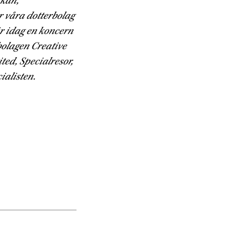
rkan,
r våra dotterbolag
är idag en koncern
bolagen Creative
ted, Specialresor,
ialisten.