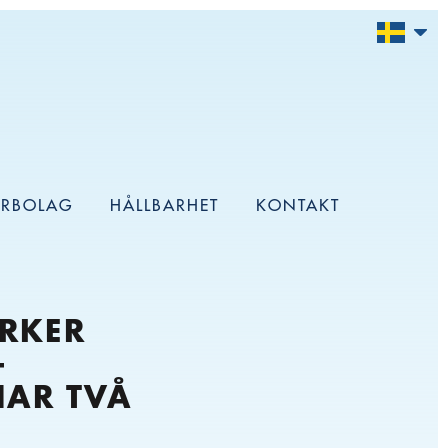
ERBOLAG
HÅLLBARHET
KONTAKT
ÄRKER
–
AR TVÅ