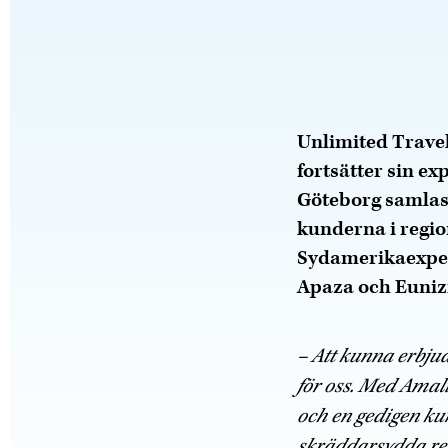
Unlimited Travel
fortsätter sin e
Göteborg samlas
kunderna i regio
Sydamerikaexpert
Apaza och Eunizi
– Att kunna erbjud
för oss. Med Amal
och en gedigen ku
skräddarsydda res