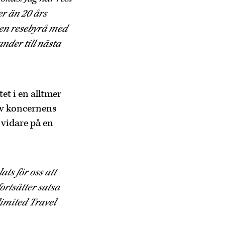
er än 20 års
 en resebyrå med
nder till nästa
et i en alltmer
av koncernens
 vidare på en
ts för oss att
ortsätter satsa
limited Travel