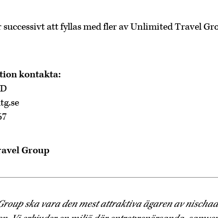
uccessivt att fyllas med fler av Unlimited Travel Gr
tion kontakta:
VD
tg.se
67
ravel Group
Group ska vara den mest attraktiva ägaren av nischad