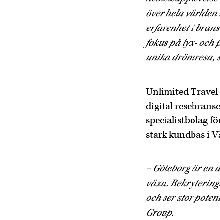
över hela världen 
erfarenhet i bran
fokus på lyx- och 
unika drömresa, s
Unlimited Travel 
digital resebran
specialistbolag f
stark kundbas i V
– Göteborg är en a
växa. Rekryteringe
och ser stor poten
Group.