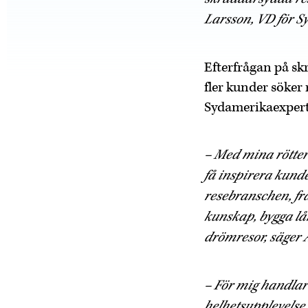
Larsson, VD för 
Efterfrågan på skr
fler kunder söker
Sydamerikaexperte
– Med mina rötter 
få inspirera kund
resebranschen, frå
kunskap, bygga lå
drömresor, säger
– För mig handlar 
helhetsupplevelse 