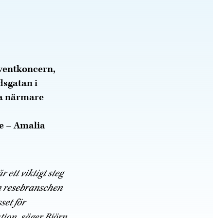
eventkoncern,
dsgatan i
ma närmare
e – Amalia
 ett viktigt steg
n resebranschen
et för
ion, säger Björn