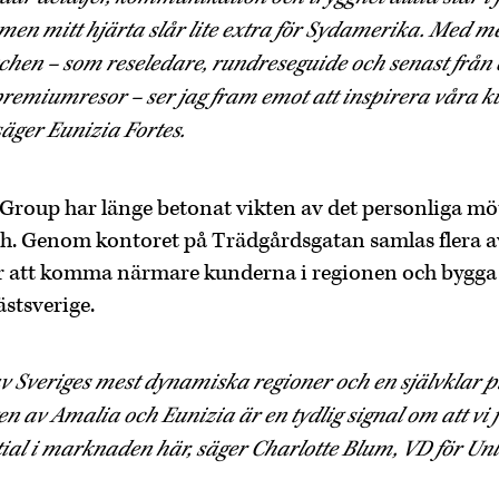
men mitt hjärta slår lite extra för Sydamerika. Med m
schen – som reseledare, rundreseguide och senast från
premiumresor – ser jag fram emot att inspirera våra ku
äger Eunizia Fortes.
Group har länge betonat vikten av det personliga möt
sch. Genom kontoret på Trädgårdsgatan samlas flera 
ör att komma närmare kunderna i regionen och bygga
ästsverige.
v Sveriges mest dynamiska regioner och en självklar pla
n av Amalia och Eunizia är en tydlig signal om att vi f
tial i marknaden här, säger Charlotte Blum, VD för Un