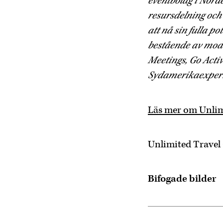
eventbolag i Nord
resursdelning och
att nå sin fulla p
bestående av mode
Meetings, Go Activ
Sydamerikaexperte
Läs mer om Unlim
Unlimited Travel
Bifogade bilder