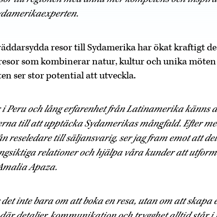
Sydamerikaexperten.
äddarsydda resor till Sydamerika har ökat kraftigt de 
 resor som kombinerar natur, kultur och unika möte
n ser stor potential att utveckla.
i Peru och lång erfarenhet från Latinamerika känns det
erna till att upptäcka Sydamerikas mångfald. Efter mer
n reseledare till säljansvarig, ser jag fram emot att 
ngsiktiga relationer och hjälpa våra kunder att utform
 Amalia Apaza.
det inte bara om att boka en resa, utan om att skapa 
där detaljer, kommunikation och trygghet alltid står i f