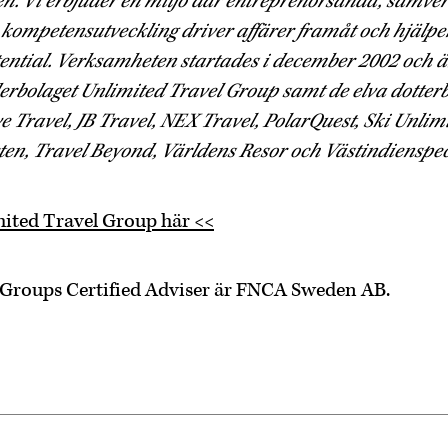
en. Vi erbjuder en miljö där entreprenörsanda, samve
 kompetensutveckling driver affärer framåt och hjälpe
otential. Verksamheten startades i december 2002 och 
rbolaget Unlimited Travel Group samt de elva dotter
e Travel, JB Travel, NEX Travel, PolarQuest, Ski Unlimi
n, Travel Beyond, Världens Resor och Västindienspec
ited Travel Group här <<
 Groups Certified Adviser är FNCA Sweden AB.