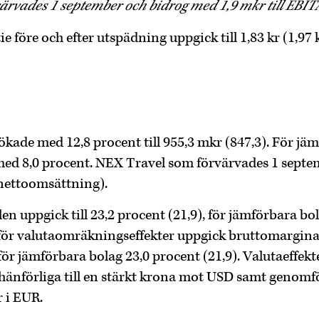
ärvades 1 september och bidrog med 1,9 mkr till EBITA
ie före och efter utspädning uppgick till 1,83 kr (1,97 k
ade med 12,8 procent till 955,3 mkr (847,3). För jä
med 8,0 procent. NEX Travel som förvärvades 1 septe
nettoomsättning).
n uppgick till 23,2 procent (21,9), för jämförbara bo
t för valutaomräkningseffekter uppgick bruttomarginale
 för jämförbara bolag 23,0 procent (21,9). Valutaeffek
hänförliga till en stärkt krona mot USD samt genomf
 i EUR.