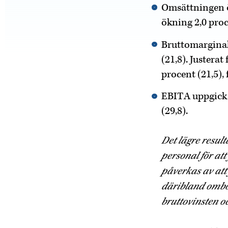
Omsättningen ök
ökning 2,0 proc
Bruttomarginale
(21,8). Justera
procent (21,5),
EBITA uppgick t
(29,8).
Det lägre result
personal för att
påverkas av att
däribland ombok
bruttovinsten oc