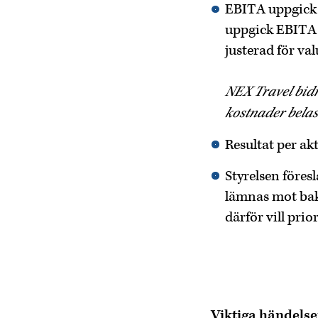
EBITA uppgick t
uppgick EBITA 
justerad för va
NEX Travel bidr
kostnader belas
Resultat per akt
Styrelsen föres
lämnas mot bakg
därför vill pri
Viktiga händelse