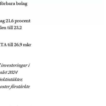
mförbara bolag
lag 21,6 procent
n till 23,2
TA till 26,9 mkr
 investeringar i
alet 2024
ektintäkter,
ster förstärkte