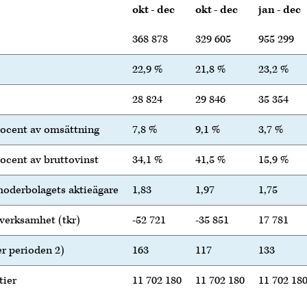
okt - dec
okt - dec
jan - dec
368 878
329 605
955 299
22,9 %
21,8 %
23,2 %
28 824
29 846
35 354
rocent av omsättning
7,8 %
9,1 %
3,7 %
ocent av bruttovinst
34,1 %
41,5 %
15,9 %
 moderbolagets aktieägare
1,83
1,97
1,75
verksamhet (tkr)
-52 721
-35 851
17 781
er perioden 2)
163
117
133
tier
11 702 180
11 702 180
11 702 18