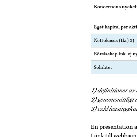
Koncernens nyckelta
Eget kapital per akti
Nettokassa (tkr) 3)
Rörelsekap inkl ej n
Soliditet
1) definitioner av
2) genomsnittligt
3) exkl leasingsku
En presentation a
Länk till webbsä