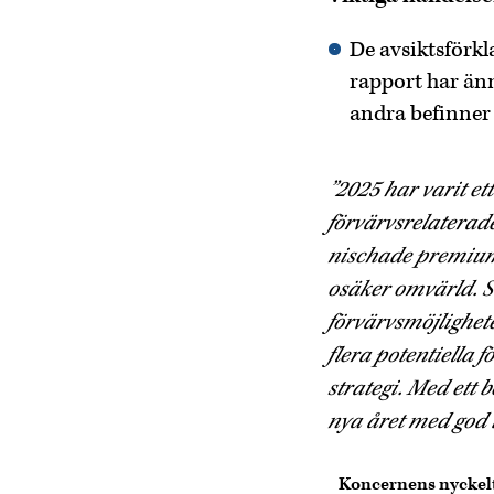
De avsiktsförk
rapport har änn
andra befinner 
”2025 har varit et
förvärvsrelaterade 
nischade premiumpo
osäker omvärld. S
förvärvsmöjligheter
flera potentiella 
strategi. Med ett 
nya året med god t
Koncernens nyckelt