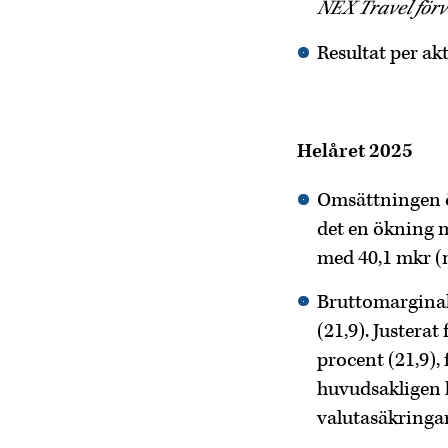
NEX Travel förv
Resultat per akt
Helåret 2025
Omsättningen ök
det en ökning 
med 40,1 mkr (
Bruttomarginale
(21,9). Justera
procent (21,9),
huvudsakligen 
valutasäkringar