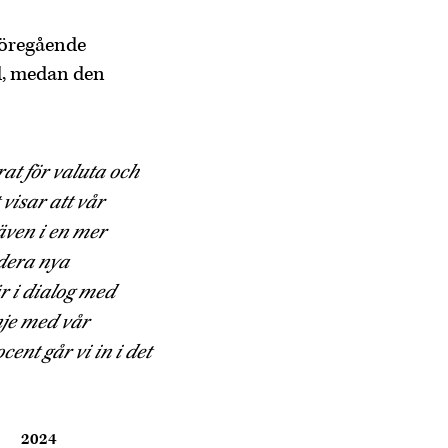
föregående
ad, medan den
rat för valuta och
 visar att vår
även i en mer
rdera nya
är i dialog med
nje med vår
ent går vi in i det
2024