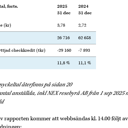
l, forts.
2025
2024
31 dec
31 dec
e (kr)
3,78
2,72
26 716
62 658
yttjad checkkredit (tkr)
-29 160
-7 893
11,8 %
11,1 %
 nyckeltal återfinns på sidan 20
 antal anställda, inkl NEX resebyrå AB från 1 sep 2025
ld
v rapporten kommer att webbsändas kl. 14.00 följt av
ndningen: