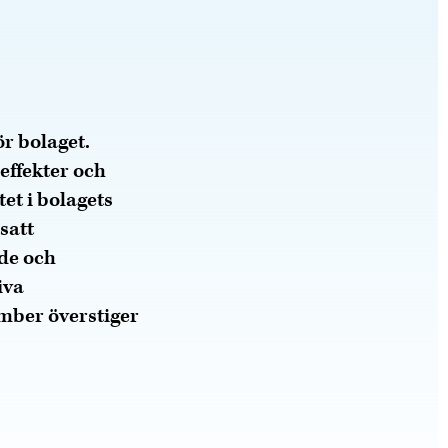
ör bolaget.
effekter och
et i bolagets
satt
ade och
iva
ember överstiger