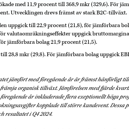
ade med 11,9 procent till 368,9 mkr (329,6). För jä
ent. Utvecklingen drevs främst av stark B2C-tillväxt.
n uppgick till 22,9 procent (21,8), för jämförbara bo
t för valutaomräkningseffekter uppgick bruttomarginale
 för jämförbara bolag 21,9 procent (21,5).
ill 28,8 mkr (29,8). För jämförbara bolag uppgick EBI
atet jämfört med föregående år är främst hänförligt till
 främja organisk tillväxt. Jämförelsen med fjärde kvart
 föregående år inkluderade flera exeptionellt höga proj
ningsavgifter kopplade till större kundevent. Dessa po
h resultatet i Q4 2024.