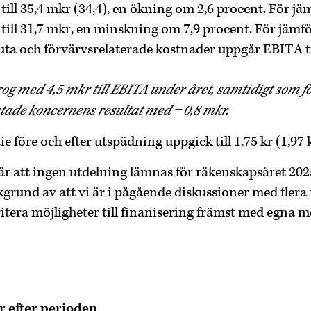
ill 35,4 mkr (34,4), en ökning om 2,6 procent. För j
till 31,7 mkr, en minskning om 7,9 procent. För jämf
luta och förvärvsrelaterade kostnader uppgår EBITA til
og med 4,5 mkr till EBITA under året, samtidigt som f
tade koncernens resultat med −0,8 mkr.
ie före och efter utspädning uppgick till 1,75 kr (1,97 k
lår att ingen utdelning lämnas för räkenskapsåret 202
rund av att vi är i pågående diskussioner med flera
oritera möjligheter till finanisering främst med egna m
r efter perioden