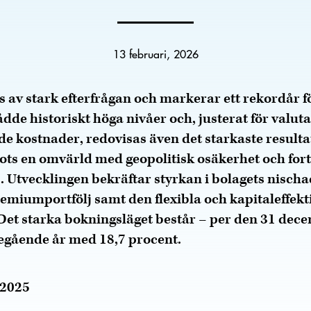
13 februari, 2026
s av stark efterfrågan och markerar ett rekordår f
de historiskt höga nivåer och, justerat för valuta
de kostnader, redovisas även det starkaste resultat
trots en omvärld med geopolitisk osäkerhet och fort
 Utvecklingen bekräftar styrkan i bolagets nisch
remiumportfölj samt den flexibla och kapitaleffekt
Det starka bokningsläget består – per den 31 dec
egående år med 18,7 procent.
 2025