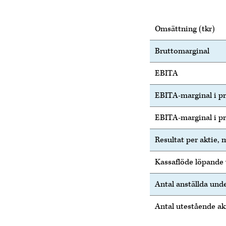
Omsättning (tkr)
Bruttomarginal
EBITA
EBITA-marginal i p
EBITA-marginal i pr
Resultat per aktie,
Kassaflöde löpande 
Antal anställda und
Antal utestående ak