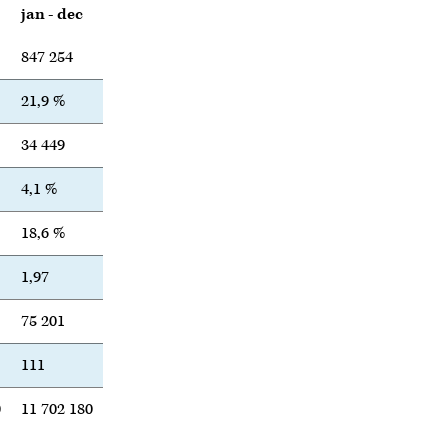
jan - dec
847 254
21,9 %
34 449
4,1 %
18,6 %
1,97
75 201
111
0
11 702 180