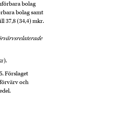
ämförbara bolag
örbara bolag samt
l 37,8 (34,4) mkr.
örvärvsrelaterade
r).
5. Förslaget
 förvärv och
edel.