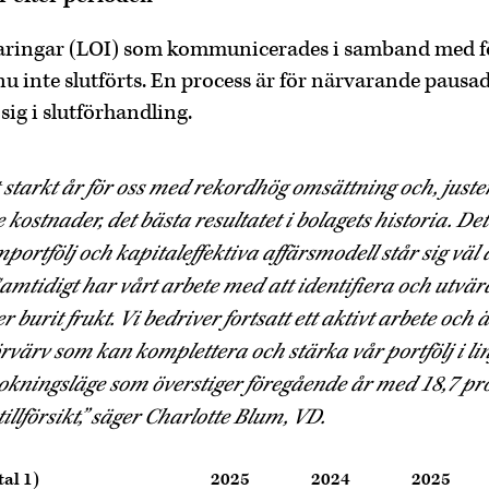
laringar (LOI) som kommunicerades i samband med 
u inte slutförts. En process är för närvarande paus
sig i slutförhandling.
t starkt år för oss med rekordhög omsättning och, juste
kostnader, det bästa resultatet i bolagets historia. Det
rtfölj och kapitaleffektiva affärsmodell står sig väl 
amtidigt har vårt arbete med att identifiera och utvä
 burit frukt. Vi bedriver fortsatt ett aktivt arbete och 
förvärv som kan komplettera och stärka vår portfölj i li
bokningsläge som överstiger föregående år med 18,7 proc
illförsikt,” säger Charlotte Blum, VD.
al 1)
2025
2024
2025