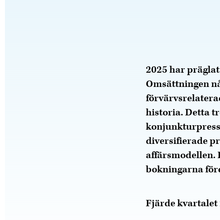
2025 har präglat
Omsättningen nåd
förvärvsrelatera
historia. Detta 
konjunkturpress.
diversifierade p
affärsmodellen. 
bokningarna för
Fjärde kvartalet