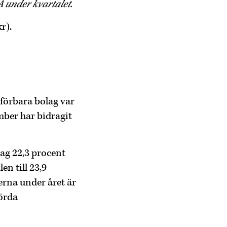
 under kvartalet.
r).
mförbara bolag var
mber har bidragit
lag 22,3 procent
n till 23,9
terna under året är
örda