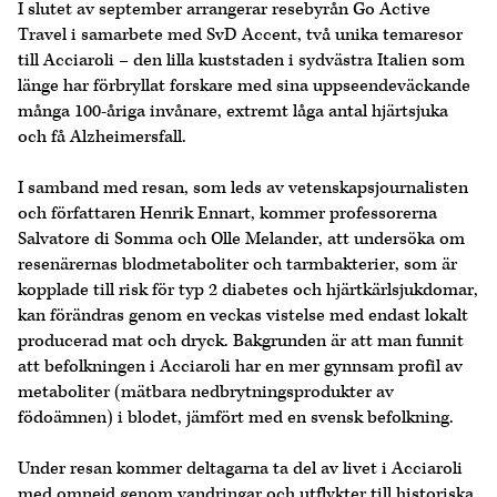
I slutet av september arrangerar resebyrån Go Active
Travel i samarbete med SvD Accent, två unika temaresor
till Acciaroli – den lilla kuststaden i sydvästra Italien som
länge har förbryllat forskare med sina uppseendeväckande
många 100-åriga invånare, extremt låga antal hjärtsjuka
och få Alzheimersfall.
I samband med resan, som leds av vetenskapsjournalisten
och författaren Henrik Ennart, kommer professorerna
Salvatore di Somma och Olle Melander, att undersöka om
resenärernas blodmetaboliter och tarmbakterier, som är
kopplade till risk för typ 2 diabetes och hjärtkärlsjukdomar,
kan förändras genom en veckas vistelse med endast lokalt
producerad mat och dryck. Bakgrunden är att man funnit
att befolkningen i Acciaroli har en mer gynnsam profil av
metaboliter (mätbara nedbrytningsprodukter av
födoämnen) i blodet, jämfört med en svensk befolkning.
Under resan kommer deltagarna ta del av livet i Acciaroli
med omnejd genom vandringar och utflykter till historiska