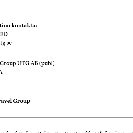
tion kontakta:
CEO
tg.se
 Group UTG AB (publ)
A
ravel Group