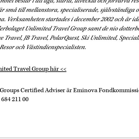
het består i att äga, starta, utveckla och förvärva res
r små till mellanstora, specialiserade, självständiga 
a. Verksamheten startades i december 2002 och är id
rbolaget Unlimited Travel Group samt de nio dotterb
e Travel, JB Travel, PolarQuest, Ski Unlimited, Special
Resor och Västindienspecialisten.
ited Travel Group här <<
 Groups Certified Adviser är Eminova Fondkommissi
– 684 211 00