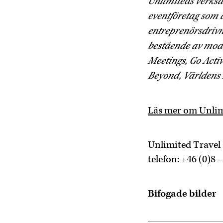
Unlimiteds verksam
eventföretag som ä
entreprenörsdrivn
bestående av mode
Meetings, Go Activ
Beyond, Världens 
Läs mer om Unlim
Unlimited Travel
telefon: +46 (0)8 
Bifogade bilder