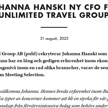
HANNA HANSKI NY CFO 
UNLIMITED TRAVEL GROU
31 augusti, 2023
l Group AB (publ) rekryterar Johanna Hanski som
nna har en lång och gedigen erfarenhet inom ekon
gsnivå inom en rad olika branscher, varav de se
m Meeting Selection.
 få välkomna Johanna. Hennes breda erfarenhet inom Bu
ka typer av koncerner kommer att bli en styrka för vå
unskap från förvärvsintensiva bolag som behövs under 