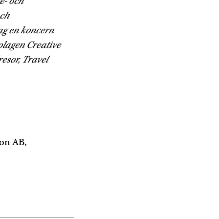
e- och
och
ag en koncern
olagen Creative
resor, Travel
on AB,