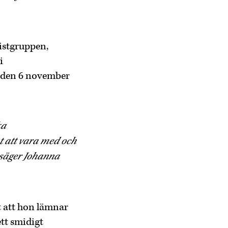
istgruppen,
i
t den 6 november
ka
t att vara med och
, säger Johanna
 att hon lämnar
ett smidigt