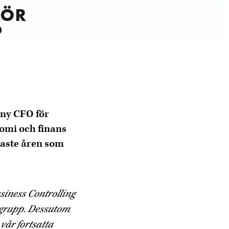
FÖR
P
 ny CFO för
omi och finans
naste åren som
siness Controlling
r grupp. Dessutom
vår fortsatta