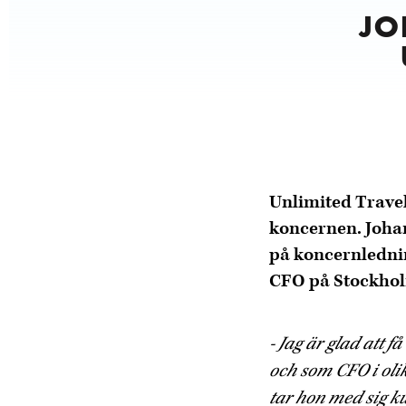
JO
Unlimited Trave
koncernen. Joha
på koncernlednin
CFO på Stockhol
- Jag är glad att
och som CFO i oli
tar hon med sig k