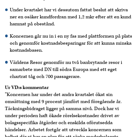
Under kvartalet har vi dessutom fattat beslut att skriva
ner en osäker kundfordran med 1,2 mkr efter att en kund
hamnat på obestånd.
Koncernen går nu in i en ny fas med plattformen på plats
och genomför kostnadsbesparingar för att kunna minska
kostnadsbasen.
Världens Resor genomför nu två banbrytande resor i
samarbete med DN till södra Europa med ett eget
chartrat tåg och 700 passagerare.
Ur VD:s kommentar
”Koncernen har under det andra kvartalet ökat sin
omsättning med 9 procent jämfört med föregående år.
Täckningsbidraget ligger på samma nivå. Dock har vi
under perioden haft ökade rörelsekostnader drivet av
bolagsspecifika åtgärder och enskilda oförutsedda
händelser. Arbetet fortgår att utveckla koncernen som
helhet där vi har en plan för att sänka moderbolagets