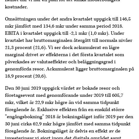
kostnader.
Omsättningen under det andra kvartalet uppgick till 146,5
mkr jämfört med 134,6 mkr under samma period 2018.
EBITA i kvartalet uppgick till -2,1 mkr (1,0 mkr). Under
kvartalet har bruttomarginalen återgått till normala nivåer
21,3 procent (21,6). Vi ser dock ackumulerat en lägre
marginal drivet av effekterna i det första kvartalet som
påverkades av valutaeffekter och beläggningsgrad i
genomförda resor. Ackumulerat ligger bruttomarginalen på
18,9 procent (20,6).
Den 30 juni 2019 uppgick värdet av bokade resor och
företagsevent med genomförande under 2019 till 605,7
mkr, vilket är 22,9 mkr högre än vid samma tidpunkt
föregående år. Exklusive effekten från en enskild större
”engångsbokning” 2018 är bokningsläget inför 2019 per den
30 juni cirka 62,9 mkr högre jämfört med samma tidpunkt
föregående år. Bokningsläget är delvis en effekt av de
investeringar vi gjort inom det digitala området samt